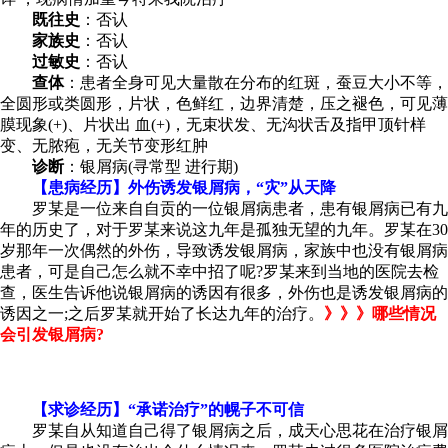
既往史
：否认
家族史
：否认
过敏史
：否认
查体
：患者全身可见大量散在分布的红斑，蚕豆大小不等，
全圆形或类圆形，片状，色鲜红，边界清楚，压之褪色，可见薄
膜现象(+)、片状出 血(+)，无束状发、无沟状舌及指甲顶针样
变、无脓疱，无关节变形红肿
诊断
：银屑病(寻常型 进行期)
【患病经历】外伤诱发银屑病，“灾”从天降
罗某是一位来自自贡的一位银屑病患者，患有银屑病已有九
年的历史了，对于罗某来说这九年是孤独无望的九年。罗某在30
岁那年一次偶然的外伤，导致诱发银屑病，家族中也没有银屑病
患者，可是自己怎么就不幸中招了呢?罗某来到当地的医院去检
查，医生告诉他说银屑病的诱因有很多，外伤也是诱发银屑病的
诱因之一;之后罗某就开始了长达九年的治疗。
》》》哪些情况
会引发银屑病?
【求诊经历】“承诺治疗”的幌子不可信
罗某自从知道自己得了银屑病之后，成天心思花在治疗银屑