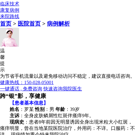
临床技术
康复病例
来院路线
首页
>
医院首页
>
病例解析
温
馨
提
示
为节省手机流量以及避免移动访问不稳定，建议直接电话咨询。
健康热线：150-028-05001
一键通话 , 免费咨询
快速咨询我院医生
跨“银”影，享健康
【患者基本信息】
姓名
：罗某
性别
：男
年龄
：39岁
主诉
：全身皮肤鳞屑性红斑伴瘙痒9年。
现病史
：患者8年前因无明显诱因全身出现米粒大小红斑，
瘙痒明显，曾在当地某院医院治疗，外用药：不详。口服药：不
详 ，现病情加重今特来我院治疗