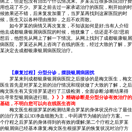
病上，但是也没有治出个什么情况来。罗某去过很多医院治疗费
用也花了不少。罗某之前去过一家承诺治疗的医院，刚开始的时
候效果还不错，后来复发加重了，当罗某再找到这家医院的时
候，医生又以各种理由推卸，之后不欢而散。
如今罗某的病情又再次复发，不知该如何是好;当有人介绍
他去成都银康银屑病医院的时候，他犹豫了，信还是不信?思前
想后，他想先从网上了解一下情况。从网上找到了成都银康银屑
病医院，罗某还从网上咨询了在线的医生，经过大致的了解，罗
某决定去成都银康银屑病医院治疗。
【康复过程】分型分诊，摆脱银屑病困扰
罗某来到成都银康银屑病医院之后接诊的是梅文医生，梅文
医生首先是对罗某之前的治疗情况和现状做了大致的了解，之后
梅文医生有又安排罗某进行了三级检测，全面诊断;诊断结果得
出寻常型银屑病进行期。
》》》精确诊断是分型分诊有效治疗的
基础，不明白您可以向在线医生咨询
梅文医生根据罗某的检测结果合罗某的身体状况作出了最佳
的治疗方案;以3D净血细胞为主，中药调节为辅的治疗方案。一
个疗程之后罗某的身体得到的有效的缓解;第二个疗程之后罗某
的银屑病已经基本康复;梅文医生根据罗某的恢复状况对治疗方