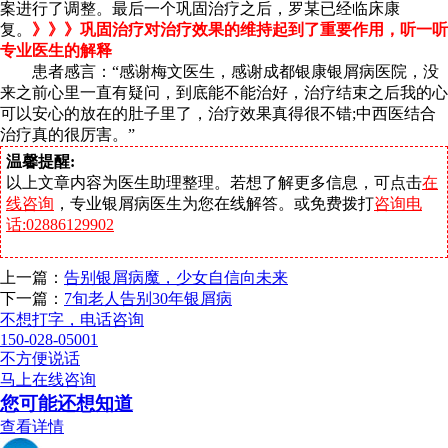
案进行了调整。最后一个巩固治疗之后，罗某已经临床康
复。
》》》巩固治疗对治疗效果的维持起到了重要作用，听一听
专业医生的解释
患者感言：“感谢梅文医生，感谢成都银康银屑病医院，没
来之前心里一直有疑问，到底能不能治好，治疗结束之后我的心
可以安心的放在的肚子里了，治疗效果真得很不错;中西医结合
治疗真的很厉害。”
温馨提醒:
以上文章内容为医生助理整理。若想了解更多信息，可点击
在
线咨询
，专业银屑病医生为您在线解答。或免费拨打
咨询电
话:02886129902
上一篇：
告别银屑病魔，少女自信向未来
下一篇：
7旬老人告别30年银屑病
不想打字，电话咨询
150-028-05001
不方便说话
马上在线咨询
您可能还想知道
查看详情