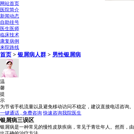
网站首页
医院简介
新闻动态
自助挂号
医生医师
临床技术
康复病例
来院路线
首页
>
银屑病人群
>
男性银屑病
温
馨
提
示
为节省手机流量以及避免移动访问不稳定，建议直接电话咨询。
一键通话 , 免费咨询
快速咨询我院医生
银屑病三误区
银屑病是一种常见的慢性皮肤疾病，常见于青壮年人。然而，由
出正确的治疗方法。