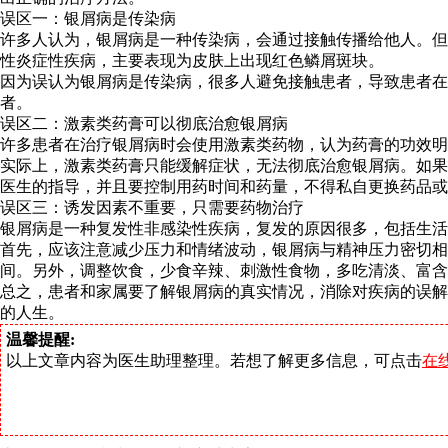
误区一：银屑病是传染病
许多人认为，银屑病是一种传染病，会通过接触传播给他人。但
性炎症性疾病，主要表现为皮肤上出现红色鳞屑斑块。
因为误认为银屑病是传染病，很多人避免接触患者，导致患者在
者。
误区二：激素类药膏可以彻底治愈银屑病
许多患者在治疗银屑病时会使用激素类药物，认为药膏的功效明
实际上，激素类药膏只能缓解症状，无法彻底治愈银屑病。如果
医生的指导，并且要控制用药时间和药量，不得私自更换药品或
误区三：诱发因素不重要，只需要药物治疗
银屑病是一种复发性非感染性疾病，复发的原因很多，包括生活
首先，应该注意减少压力和情绪波动，银屑病与精神压力密切相
间。另外，调整饮食，少食辛辣、刺激性食物，多吃清淡、富含
总之，患者和家属要了解银屑病的真实情况，消除对疾病的误解
的人生。
温馨提醒:
以上文章内容为医生助理整理。若想了解更多信息，可点击
在