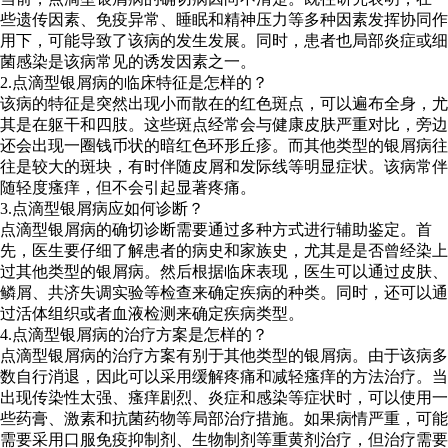
些遗传因素、免疫异常、睡眠和精神压力等多种因素发挥协同作
用下，可能导致了该病的发生发展。同时，患者也局部炎症或细
菌感染是该病常见的诱发因素之一。
2.点滴型银屑病的临床特征是怎样的？
该病的特征是突然出现小而散在的红色斑点，可以遍布全身，尤
其是在躯干和四肢。这些斑点经常会与健康皮肤严重对比，旁边
还会出现一圈钱币状的暗红色环形丘疹。而其他类型的银屑病往
往是较大的斑块，有时伴随皮屑和发际线等明显症状。该病常伴
随轻度瘙痒，但不会引起显著疼痛。
3.点滴型银屑病应如何诊断？
点滴型银屑病的确切诊断需要通过多种方式进行辅助鉴定。首
先，医生要仔细了解患者的病史和家族史，尤其是是否曾经染上
过其他类型的银屑病。然后根据临床表现，医生可以通过皮肤、
鳞屑、共济失调实验等检查来确定疾病的种类。同时，还可以通
过活体组织或者血液检测来确定疾病类型。
4.点滴型银屑病的治疗方案是怎样的？
点滴型银屑病的治疗方案有别于其他类型的银屑病。由于该病多
数自行消退，因此可以采用缓解疼痛和减轻瘙痒的方法治疗。当
出现传染性太强、瘙痒剧烈、炎症和感染等症状时，可以使用一
些药膏、激素和抗菌药物等局部治疗措施。如果病情严重，可能
需要采用口服免疫抑制剂、生物制剂等重黄剂治疗，但治疗需要