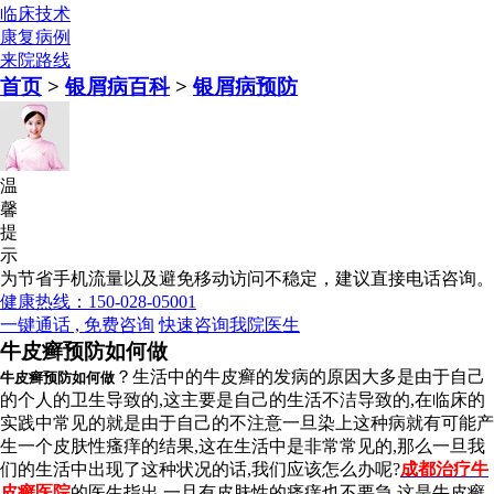
临床技术
康复病例
来院路线
首页
>
银屑病百科
>
银屑病预防
温
馨
提
示
为节省手机流量以及避免移动访问不稳定，建议直接电话咨询。
健康热线：150-028-05001
一键通话 , 免费咨询
快速咨询我院医生
牛皮癣预防如何做
？生活中的牛皮癣的发病的原因大多是由于自己
牛皮癣预防如何做
的个人的卫生导致的,这主要是自己的生活不洁导致的,在临床的
实践中常见的就是由于自己的不注意一旦染上这种病就有可能产
生一个皮肤性瘙痒的结果,这在生活中是非常常见的,那么一旦我
们的生活中出现了这种状况的话,我们应该怎么办呢?
成都治疗牛
皮癣医院
的医生指出,一旦有皮肤性的瘙痒也不要急,这是牛皮癣