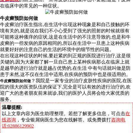
在临床中的常见的一种症状。
牛皮癣预防如何做
牛皮癣治疗医生指出,在生活中出现这种现象是和自己接触的环
境有关的,就是说在我们不小心受到了强光的照射的时候就很有
可能将这种瘙痒的症状,这是在生活中的不注意导致的,也是和牛
皮癣的一些发病的原因相同的,所以在生活中一旦患上这种疾病
就要好好的注意自己的生活的环境中的细节性的问题。
在出现这种症状的时候,要赶紧的到正规的医院进行治疗,这是很
关键的,因为大家都了解一旦自己患上某种疾病那么在临床上就
是越早的进行治疗就是越占优势的,在生活 中有句话就叫做是防
患于未然,这不仅在生活中适用,在疾病的预防中也是很适用的。
？我院是一家专业的治疗皮肤性疾病的医院,在医
牛皮癣预防如何做
院的强大的医资队伍的保证下,完全是可以有效的进行治疗的,欢
迎广大的患者朋友前来就诊,我们的医护人员将会给大家优质的
服务。
温馨提醒:
以上文章内容为医生助理整理。若想了解更多信息，可点击
在
线咨询
，专业银屑病医生为您在线解答。或免费拨打
咨询电
话:02886129902