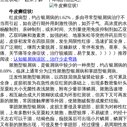
牛皮癣症状!
红皮病型，约占银屑病的1.62%，多由寻常型银屑病治疗不
当而引起，如在进行期外用刺激性强的，如芥子气、高浓度的水
杨酸制剂、汞砷制剂，或长时间、大剂量使用免疫抑制剂如乙亚
肺、乙双吗啉和激素类，如强的松、地塞朱松等突然停药后而引
起，皮疹初发常在四肢屈側，发生局限性红疹，迅速扩延全身，
呈广泛潮红，继而大量脱屑，呈糠麸状，常伴有发热、畏寒、头
痛、关节痛等全身症状，治疗较顽固，易于复发。》》》》推荐
阅读：
认知银屑病误区，治疗少走弯路
脓胞型银屑病，是银屑病中较少的一种类型，约占银屑病的
0.69%，临床上通常分为泛性脓胞型银屑病和掌蹠型银屑病。
泛发性脓胞型银屑病，以四肢屈側及皱襞处较多，也可累及
全身，皮损初发为在急性炎症红斑的基础上，出现多数密集针头
至粟粒大小无菌性表浅脓胞，附有少量菲薄鳞屑。脓胞迅速增
多，相互融合成大片脓糊状或成为环形红斑状，但其下又可再发
新的脓胞，常因接触摩擦等外因，使脓胞破裂形成糜烂结痂。
掌蹠脓胞型银屑病，皮损主要侵及掌蹠部，损害为对称性红
斑，上有多数针头至粟粒大脓胞，胞壁较厚，不易破溃，约经十
天左右可以干涸，结褐色痂，痂脱落后可出现小片鳞屑，鳞屑下
又有新的脓胞出现，可侵及整个掌蹠部，经过缓慢，易周期性发