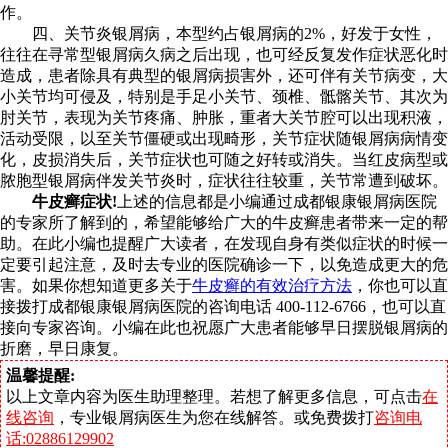
作。
四、关节炎银屑病，本型约占银屑病的2%，好发于女性，
往往在寻常型银屑病久病之后出现，也可经反复发作症状恶化时
造成，患者除具有典型的银屑病损害外，还可伴有关节病变，大
小关节均可侵及，特别是手足小关节、颈椎、骶髂关节、其次为
肘关节，表现为关节疼痛、肿胀，重者大关节腔可以出现积液，
活动受限，以至关节僵硬或出现畸形，关节症状随银屑病病情变
化，皮损消失后，关节症状也可随之好转或消失。当红皮病型或
脓胞型银屑病伴发关节炎时，症状往往较重，关节常遭到破坏。
牛皮癣症状!
上述的信息都是小编通过成都银康银屑病医院
的专家所了解到的，希望能够给广大的牛皮癣患者带来一定的帮
助。在此小编也提醒广大读者，在发现自身有类似症状的时候一
定要引起注意，及时去专业的医院确诊一下，以免造成更大的危
害。如果你想知道更多关于
牛皮癣的有效治疗方法
，你也可以直
接拨打成都银康银屑病医院的咨询电话 400-112-6766，也可以直
接向专家咨询。小编在此也祝愿广大患者能够早日摆脱银屑病的
折磨，早日康复。
温馨提醒:
以上文章内容为医生助理整理。若想了解更多信息，可点击
在
线咨询
，专业银屑病医生为您在线解答。或免费拨打
咨询电
话:02886129902